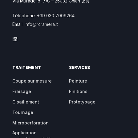
Via Muradello, 7/G – 25032 Chiari (Bs)
Téléphone:
+39 030 7009264
Email:
info@rcramera.it
TRAITEMENT
SERVICES
Coupe sur mesure
Peinture
Fraisage
Finitions
Cisaillement
Prototypage
Tournage
Microperforation
Application