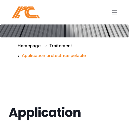
Homepage
Traitement
Application protectrice pelable
Application