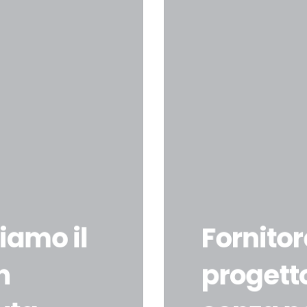
riamo il
Fornitor
n
progetto