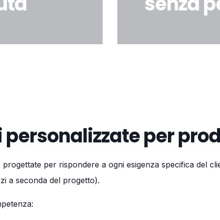
uta
senza p
pronto all’uso
i personalizzate per prod
rogettate per rispondere a ogni esigenza specifica del clien
zi a seconda del progetto).
ompetenza: