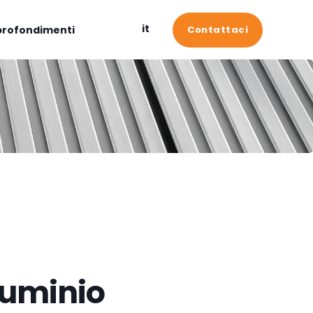
it
rofondimenti
Contattaci
lluminio